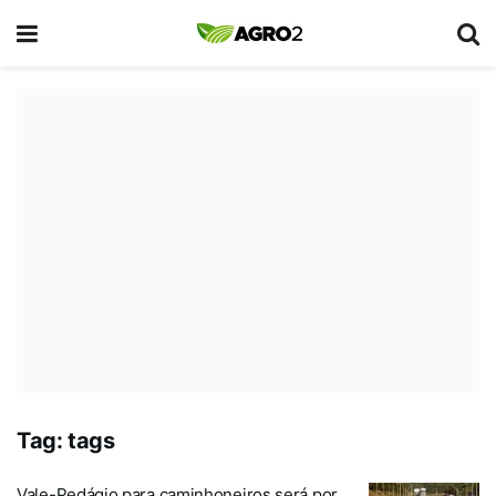
Tag:
tags
Vale-Pedágio para caminhoneiros será por