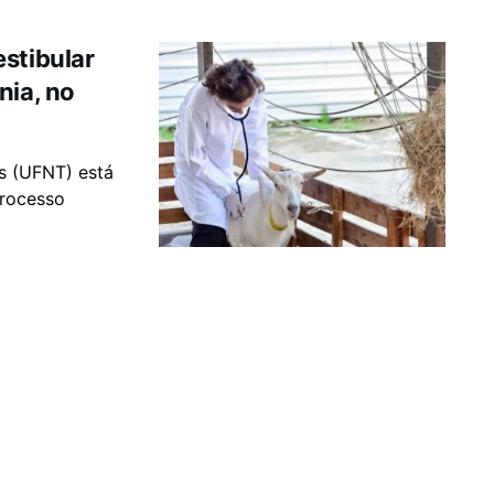
stibular
nia, no
s (UFNT) está
processo