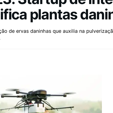
ntifica plantas dan
ção de ervas daninhas que auxilia na pulverizaç
.