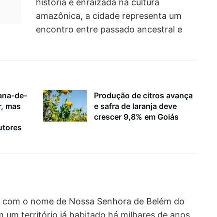
história e enraizada na cultura
amazônica, a cidade representa um
encontro entre passado ancestral e
ana-de-
Produção de citros avança
r, mas
e safra de laranja deve
crescer 9,8% em Goiás
utores
6 com o nome de Nossa Senhora de Belém do
 um território já habitado há milhares de anos