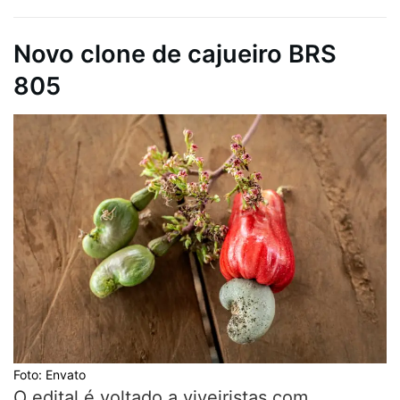
Novo clone de cajueiro BRS
805
Foto: Envato
O edital é voltado a viveiristas com