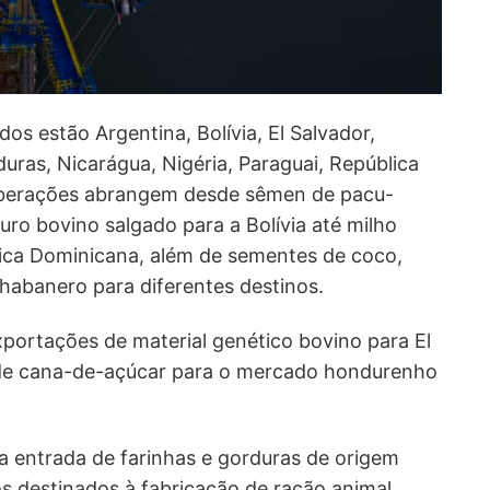
s estão Argentina, Bolívia, El Salvador,
uras, Nicarágua, Nigéria, Paraguai, República
liberações abrangem desde sêmen de pacu-
uro bovino salgado para a Bolívia até milho
ica Dominicana, além de sementes de coco,
abanero para diferentes destinos.
ortações de material genético bovino para El
de cana-de-açúcar para o mercado hondurenho
 a entrada de farinhas e gorduras de origem
s destinados à fabricação de ração animal.