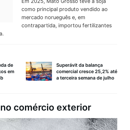
Em 2025, Mato Grosso teve a soja
como principal produto vendido ao
mercado norueguês e, em
contrapartida, importou fertilizantes
a.
eda de
Superávit da balança
ços em
comercial cresce 25,2% até
ab
a terceira semana de julho
 no comércio exterior