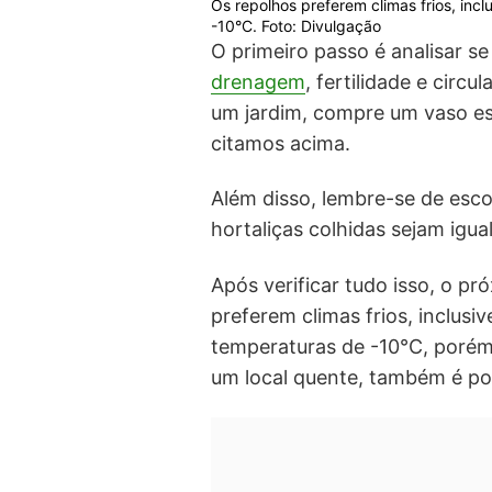
Os repolhos preferem climas frios, in
-10°C. Foto: Divulgação
O primeiro passo é analisar se 
drenagem
, fertilidade e cir
um jardim, compre um vaso es
citamos acima.
Além disso, lembre-se de esco
hortaliças colhidas sejam igu
Após verificar tudo isso, o p
preferem climas frios, inclus
temperaturas de -10°C, poré
um local quente, também é pos