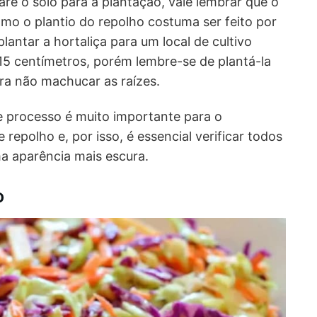
are o solo para a plantação, vale lembrar que o
omo o plantio do repolho costuma ser feito por
antar a hortaliça para um local de cultivo
15 centímetros, porém lembre-se de plantá-la
a não machucar as raízes.
se processo é muito importante para o
repolho e, por isso, é essencial verificar todos
ma aparência mais escura.
o