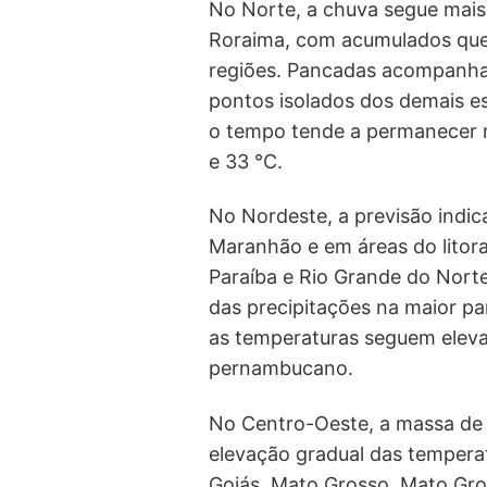
No Norte, a chuva segue mai
Roraima, com acumulados que
regiões. Pancadas acompanha
pontos isolados dos demais e
o tempo tende a permanecer m
e 33 °C.
No Nordeste, a previsão indic
Maranhão e em áreas do litora
Paraíba e Rio Grande do Norte
das precipitações na maior p
as temperaturas seguem eleva
pernambucano.
No Centro-Oeste, a massa de 
elevação gradual das tempera
Goiás, Mato Grosso, Mato Gros