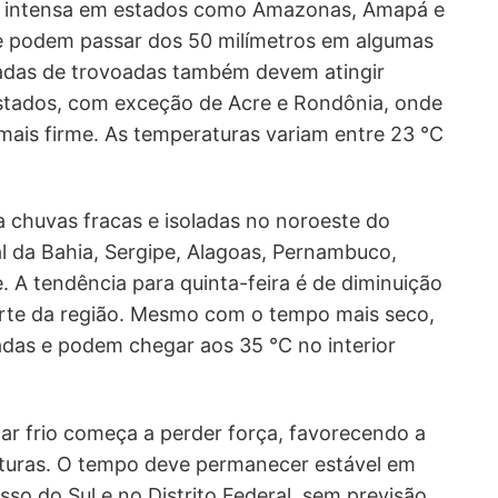
s intensa em estados como Amazonas, Amapá e
 podem passar dos 50 milímetros em algumas
das de trovoadas também devem atingir
stados, com exceção de Acre e Rondônia, onde
ais firme. As temperaturas variam entre 23 °C
a chuvas fracas e isoladas no noroeste do
l da Bahia, Sergipe, Alagoas, Pernambuco,
. A tendência para quinta-feira é de diminuição
arte da região. Mesmo com o tempo mais seco,
das e podem chegar aos 35 °C no interior
ar frio começa a perder força, favorecendo a
turas. O tempo deve permanecer estável em
so do Sul e no Distrito Federal, sem previsão