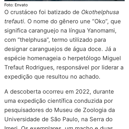
Foto: Envato
O crustáceo foi batizado de
Okothelphusa
trefauti
. O nome do gênero une “Oko”, que
significa caranguejo na língua Yanomami,
com “thelphusa”, termo utilizado para
designar caranguejos de água doce. Já a
espécie homenageia o herpetólogo
Miguel
Trefaut Rodrigues
, responsável por liderar a
expedição que resultou no achado.
A descoberta ocorreu em 2022, durante
uma expedição científica conduzida por
pesquisadores do
Museu de Zoologia da
Universidade de São Paulo
, na Serra do
Imeri. Os exemplares, um macho e duas