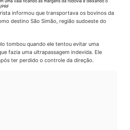
 em uma vala ficando às margens da rodovia e deixando o
o/PRF
ista informou que transportava os bovinos da
como destino São Simão, região sudoeste do
ulo tombou quando ele tentou evitar uma
que fazia uma ultrapassagem indevida. Ele
pós ter perdido o controle da direção.