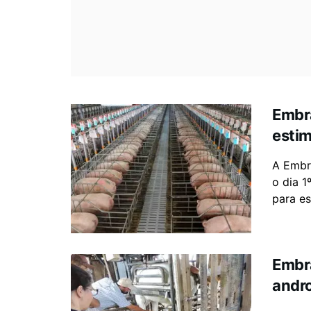
Embr
estim
A Embra
o dia 1
para es
Embra
andro