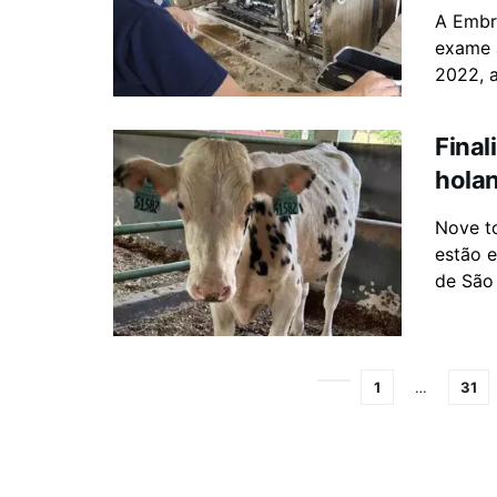
A Embr
exame 
2022, a
Final
hola
Nove t
estão e
de São 
1
…
31