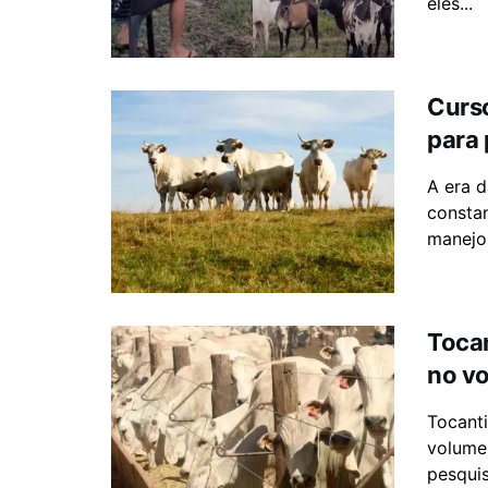
eles...
Curso
para 
A era 
consta
manejo 
Tocan
no v
Tocanti
volume
pesquis