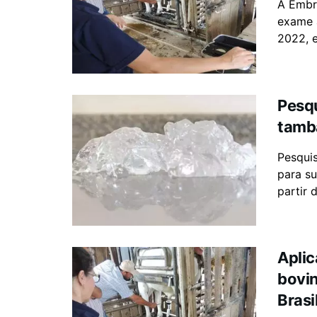
A Embr
exame 
2022, e
Pesqu
tamba
Pesqui
para su
partir 
Aplic
bovin
Brasi