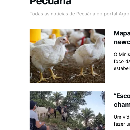
Pecuária
Todas as notícias de Pecuária do portal Agro
Mapa
newca
O Minis
foco d
estabel
“Esco
cham
Um víd
fazer 