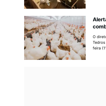
Alert
comba
O dire
Tedros
feira (