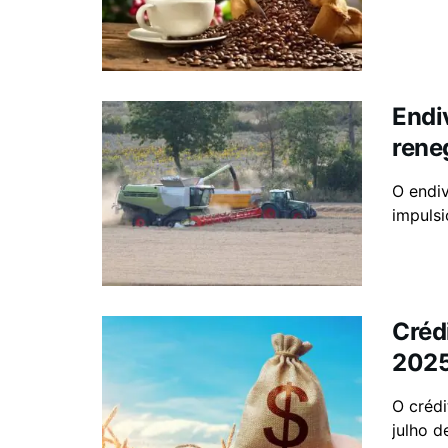
Endi
rene
O endiv
impuls
Créd
202
O crédi
julho d