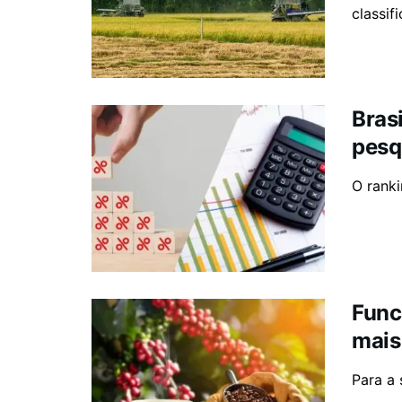
classif
Bras
pesq
O ranki
Func
mais
Para a 