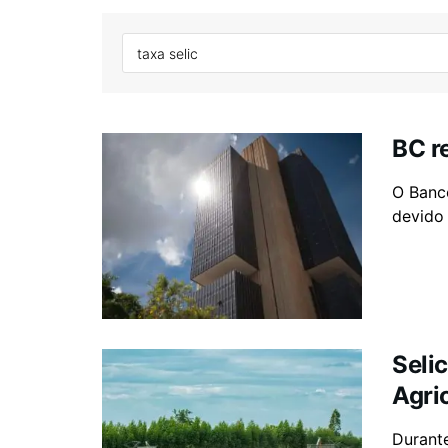
BC r
O Banco
devido .
Selic
Agri
Durante