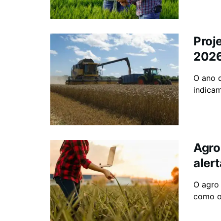
Proj
202
O ano 
indicam
Agro
alert
O agro
como o 