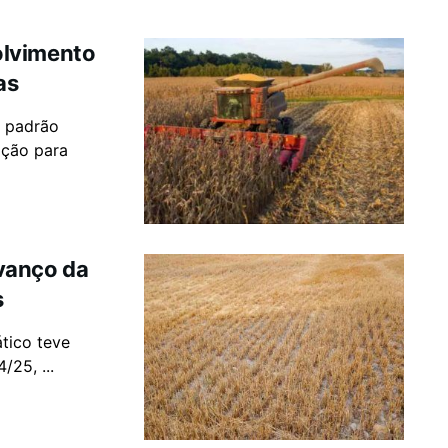
olvimento
as
o padrão
ação para
vanço da
s
ático teve
/25, ...