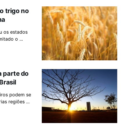
o trigo no
na
iu os estados
itado o ...
a parte do
Brasil
iros podem se
as regiões ...