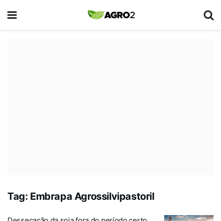
Tag:
Embrapa Agrossilvipastoril
Dessecação da soja fora do período certo