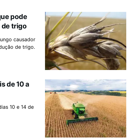
que pode
de trigo
fungo causador
dução de trigo.
s de 10 a
ias 10 e 14 de