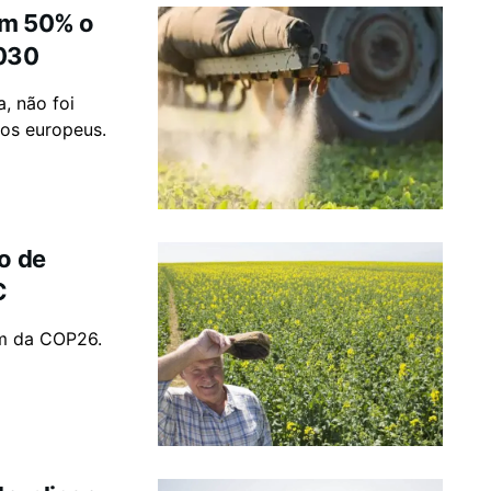
em 50% o
2030
, não foi
os europeus.
o de
C
pam da COP26.