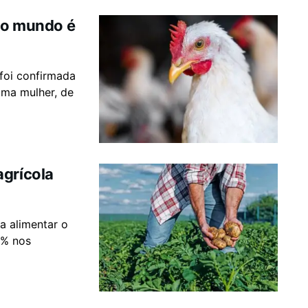
 no mundo é
foi confirmada
ma mulher, de
agrícola
o
a alimentar o
8% nos