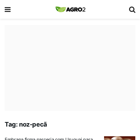
Tag:
noz-pecã
Embrapa firma parceria com Uruguai para