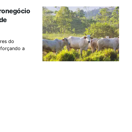
gronegócio
 de
ares do
eforçando a