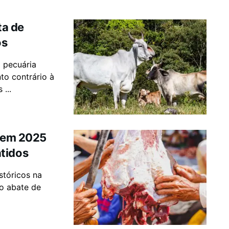
ta de
os
 pecuária
to contrário à
...
s em 2025
tidos
stóricos na
o abate de