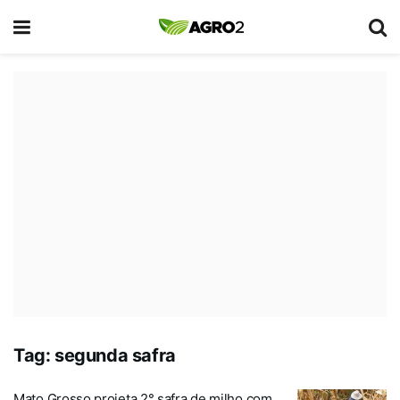
Tag:
segunda safra
Mato Grosso projeta 2° safra de milho com