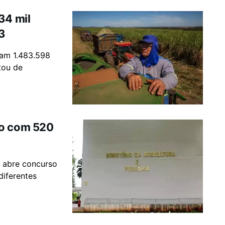
34 mil
3
ram 1.483.598
tou de
so com 520
l
) abre concurso
diferentes