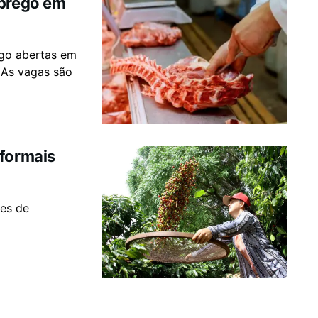
mprego em
ego abertas em
. As vagas são
 formais
ões de