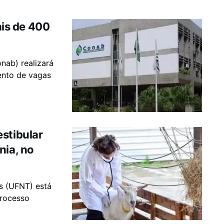
is de 400
ab) realizará
ento de vagas
stibular
nia, no
s (UFNT) está
processo