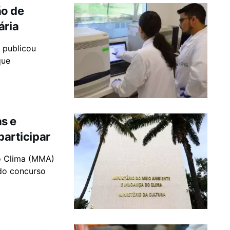
ão de
ária
) publicou
que
s e
participar
o Clima (MMA)
 do concurso