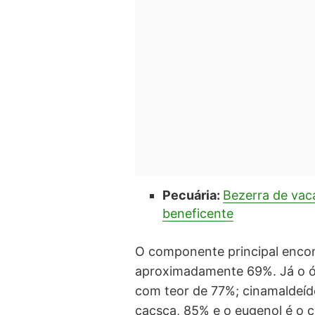
Pecuária:
Bezerra de vac
beneficente
O componente principal encont
aproximadamente 69%. Já o ól
com teor de 77%; cinamaldeído
cacsca, 85% e o eugenol é o 