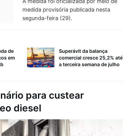
A medida foi oficializada por meio de
medida provisória publicada nesta
segunda-feira (29).
eda de
Superávit da balança
ços em
comercial cresce 25,2% até
ab
a terceira semana de julho
inário para custear
eo diesel