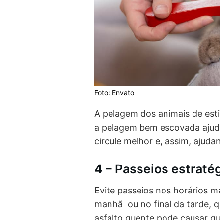
Foto: Envato
A pelagem dos animais de est
a pelagem bem escovada ajuda
circule melhor e, assim, ajud
4 – Passeios estraté
Evite passeios nos horários m
manhã ou no final da tarde, 
asfalto quente pode causar qu