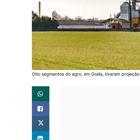
Oito segmentos do agro, em Goiás, tiveram projeção