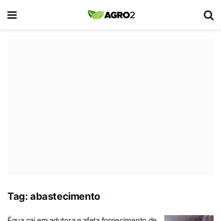
Tag:
abastecimento
Égua cai em adutora e afeta fornecimento de