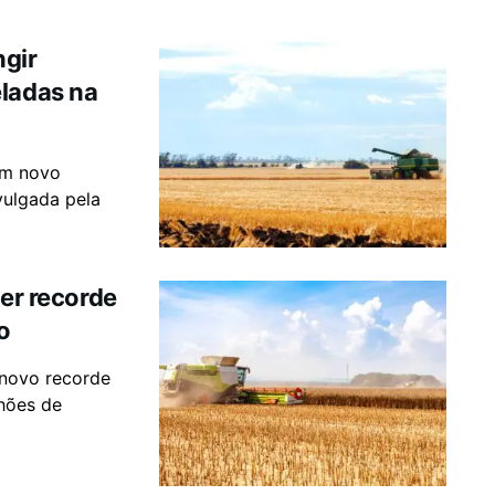
ngir
eladas na
um novo
vulgada pela
ter recorde
o
 novo recorde
hões de