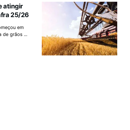
 atingir
afra 25/26
 começou em
 de grãos ...