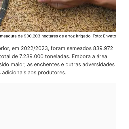
emeadura de 900.203 hectares de arroz irrigado. Foto: Envato
rior, em 2022/2023, foram semeados 839.972
otal de 7.239.000 toneladas. Embora a área
 sido maior, as enchentes e outras adversidades
 adicionais aos produtores.