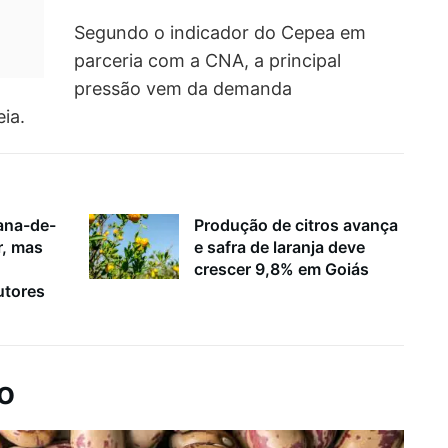
Segundo o indicador do
Cepea
em
parceria com a
CNA
, a principal
pressão vem da demanda
ia.
ana-de-
Produção de citros avança
r, mas
e safra de laranja deve
crescer 9,8% em Goiás
utores
o