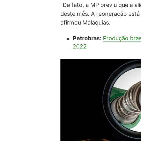
“De fato, a MP previu que a al
deste mês. A reoneração está
afirmou Malaquias.
Petrobras:
Produção brasi
2022