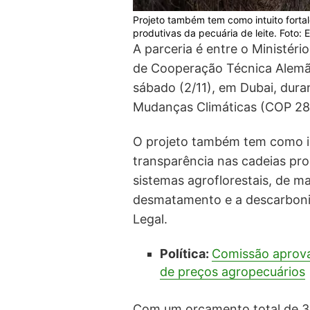
Projeto também tem como intuito fortal
produtivas da pecuária de leite. Foto: 
A parceria é entre o Ministéri
de Cooperação Técnica Alemã.
sábado (2/11), em Dubai, dur
Mudanças Climáticas (COP 28
O projeto também tem como int
transparência nas cadeias prod
sistemas agroflorestais, de m
desmatamento e a descarboni
Legal.
Política:
Comissão aprova 
de preços agropecuários
Com um orçamento total de 3 m