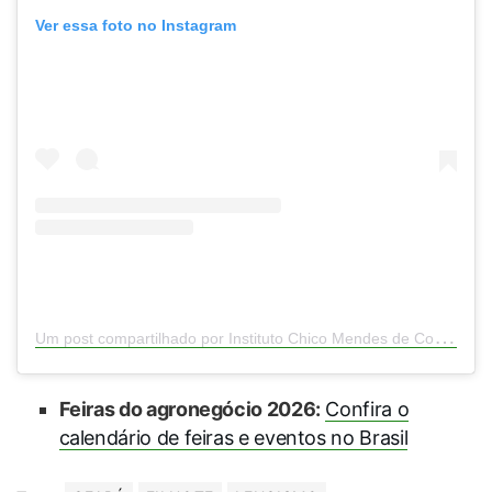
Ver essa foto no Instagram
U
m post compartilhado por Instituto Chico Mendes de Conservação da Biodiversidade (@icmbio)
Feiras do agronegócio 2026:
Confira o
calendário de feiras e eventos no Brasil