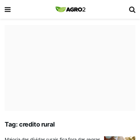
Tag:
credito rural
Maioria das dívidas rurais fica fora das regras