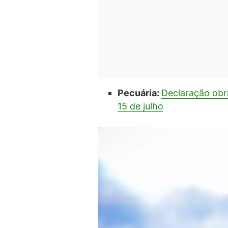
Pecuária:
Declaração obr
15 de julho