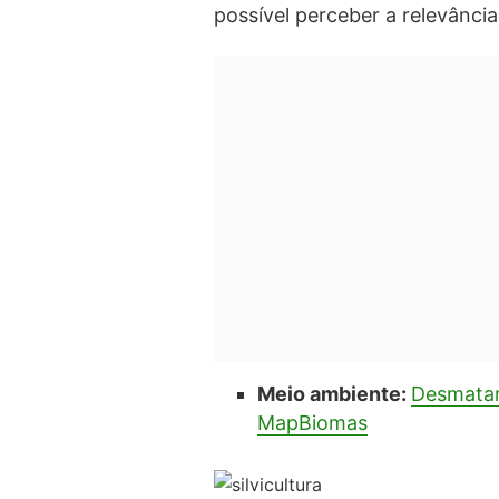
possível perceber a relevância
Meio ambiente:
Desmatam
MapBiomas