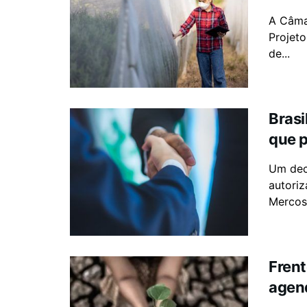
A Câma
Projeto
de...
Brasi
que p
Um decr
autoriz
Mercosu
Frent
agend