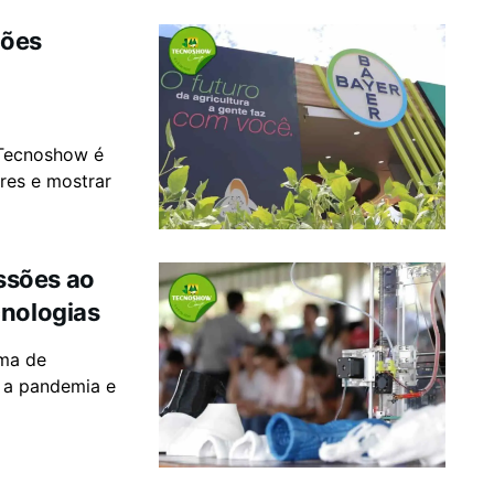
ções
à
 Tecnoshow é
res e mostrar
ssões ao
cnologias
rma de
 a pandemia e