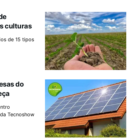
de
s culturas
os de 15 tipos
esas do
eça
ntro
s da Tecnoshow