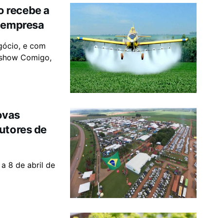
 recebe a
a empresa
gócio, e com
oshow Comigo,
ovas
utores de
a 8 de abril de