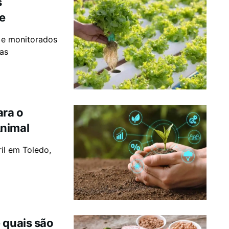
s
de
 e monitorados
 as
ara o
Animal
il em Toledo,
 quais são